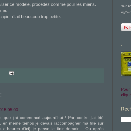
aliser ce modèle, procédez comme pour les miens.
sur t
mer.
agran
pier était beaucoup trop petite.
.
Pour 
:
clique
Rech
015 05:00
e que j'ai commencé aujourd'hui ! Par contre j'ai été
, en même temps je devais raccompagner ma fille sur
 heures d'ici) je pense le finir demain... Ou après