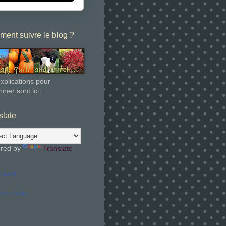
ent suivre le blog ?
xplications pour
nner sont ici :
slate
red by
Translate
 Baltik
votre badge