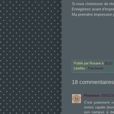
Si vous choisissez de ré
Enregistrez avant d'impri
Ma première impression pa
Publié par
Roxane
à
00:07
Libellés :
Patchwork
18 commentaires
Flocoton
09/02/2
C'est justement c
moins rapide (bon
son campus à deux