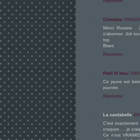
Répondre
Christine
09/02/2
Merci Roxane . Je
s'abonner. Joli ton
top.
Bises
Répondre
Petit fil bleu
09/0
Ce jaune est bien
journée.
Répondre
La cardabelle
09
C'est exactement d
craques..... je cra
Ce n'est VRAIMEN