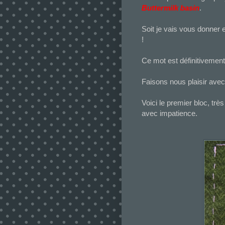
Buttermilk basin
.
Soit je vais vous donner e
!
Ce mot est définitivement
Faisons nous plaisir ave
Voici le premier bloc, très
avec impatience.