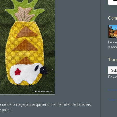
Comm
Les e
s'abo
Tran
Powe
Roxane
Créez 
é de ce lainage jaune qui rend bien le relief de l'ananas
e près !