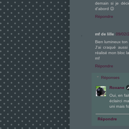
demain si je déc
d'abord 😉
Répondre
mf de lille
09/02/
Bien lumineux ton
J'ai craqué auss
réalisé mon bloc l
mf
Répondre
Réponses
Roxane
Oui, en fai
éclairci m
uni mais f
Répondre