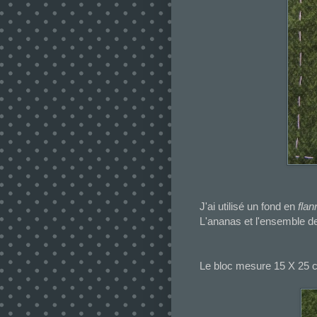
J'ai utilisé un fond en
flan
L'ananas et l'ensemble de
Le bloc mesure 15 X 25 cm