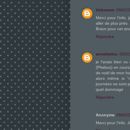
Unknown
09/02/
Merci pour l'info,
aller de plus près.
Bravo pour cet an
Répondre
anneleelou
09/02
je l'avais bien vu 
(Phebus) en cours,
de noël de mon ho
alors même si "r
journées ne sont 
quel dommage
Répondre
Anonyme
09/02/
Merci pour l'info. 