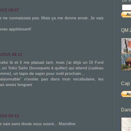
Un v
2015 09:07
 je ne connaissais pas. Mais ça me donne envie. Je vais
anas appétissant!
QM 
/2015 09:12
celui là et il me plaisait tant, mais j'ai déjà un Di Ford
 un Yoko Saïto (bousquets à quilter) qui attend (cadeau
mme), un tapis de sapin pour noël prochain...
aisonnable" n'existe pas dans mon vocabulaire, les
Cap 
pas assez longues
Dans
2015 09:15
Je vais sans doute vous suivre... Mamiline