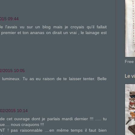
015 09:44
 l'avais vu sur un blog mais je croyais qu'il fallait
 premier et ton ananas on dirait un vrai , le lainage est
Free
2/2015 10:05
Le v
 lumineux. Tu as eu raison de te laisser tenter. Belle
/02/2015 10:14
e cet ouvrage dont je parlais mardi dernier !!! ..... tu
que.... nous craquons !!!
T ! pas raisonnable ....en même temps il faut bien