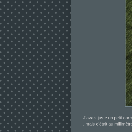
J'avais juste un petit carr
, mais c'était au millimètr